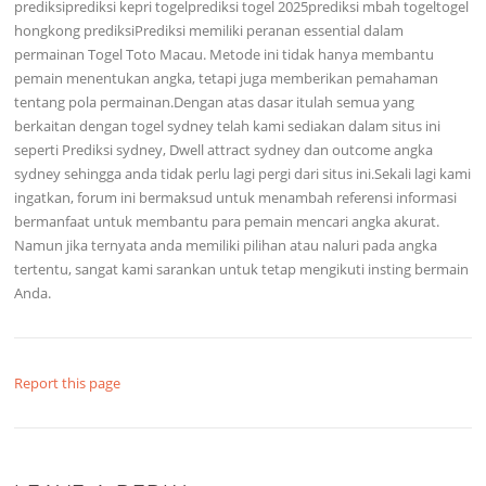
prediksiprediksi kepri togelprediksi togel 2025prediksi mbah togeltogel
hongkong prediksiPrediksi memiliki peranan essential dalam
permainan Togel Toto Macau. Metode ini tidak hanya membantu
pemain menentukan angka, tetapi juga memberikan pemahaman
tentang pola permainan.Dengan atas dasar itulah semua yang
berkaitan dengan togel sydney telah kami sediakan dalam situs ini
seperti Prediksi sydney, Dwell attract sydney dan outcome angka
sydney sehingga anda tidak perlu lagi pergi dari situs ini.Sekali lagi kami
ingatkan, forum ini bermaksud untuk menambah referensi informasi
bermanfaat untuk membantu para pemain mencari angka akurat.
Namun jika ternyata anda memiliki pilihan atau naluri pada angka
tertentu, sangat kami sarankan untuk tetap mengikuti insting bermain
Anda.
Report this page