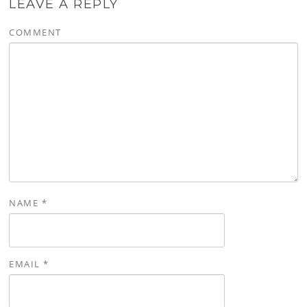
LEAVE A REPLY
COMMENT
NAME
*
EMAIL
*