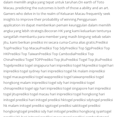
dalam memilih angka yang tepat untuk taruhan.On earth of Toto
Macau, predicting the outcomes is both of those a ability and an art.
Gamers who delve in to the realm of Keluaran Macau frequently seek
insights to improve their probability of winning.Penggunaan
application ini dapat memberikan pemain keunggulan dalam memilih
angka yang lebih strategis.Bocoran HK yang kami keluarkan tentunya
sangatlah membantu para member yang masih bingung sebab selain
jitu, kami berikan prediksi ini secara cuma-Cuma alias gratis.Prediksi
TopPrediksi Top MacauPrediksi Top SdyPrediksi Top SgpPrediksi Top
HKPrediksi Top TaiwanPrediksi Top CambodiaPrediksi Top
ChinaPrediksi Togel TOPPrediksi Top JituPrediksi Togel Top JituPrediksi
Togelprediksi togel singapura hari iniprediksi togel hkprediksi togel hari
iniprediksi togel sydney hari iniprediksi togel hk malam iniprediksi
togel macauprediksi togel wapprediksi togel taiwanprediksi togel
hongkong malam iniprediksi togel sdy hari iniprediksi togel
chinaprediksi togel sgp hari iniprediksi togel singapore hari iniprediksi
togel jituprediksi togel macau hari iniprediksi togel hongkong hari
initogel prediksi hari initogel prediksi hktogel prediksi sdytogel prediksi
hk malam initogel prediksi sgptogel prediksi saktitogel prediksi
hongkongtogel prediksi sdy hari initogel prediksi hongkong syairtogel
prediksi hk hari initogel prediksi macautogel prediksi cambodiatogel