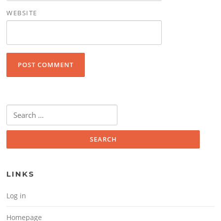
WEBSITE
Search for:
LINKS
Log in
Homepage